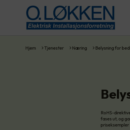
Hjem
Tjenester
Næring
Belysning for bed
Bely
RoHS-direktive
fases ut, og g
priseksempler 