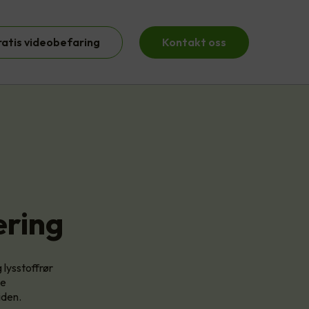
ratis videobefaring
Kontakt oss
æring
 lysstoffrør
se
iden.