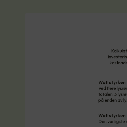
Kalkulat
investeri
kostnadsb
Wattstyrken
Ved flere lysrør
totalen: 3 lys
på enden av ly
Wattstyrken 
Den vanligste 