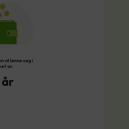
n vil lønne seg i
pet av
år