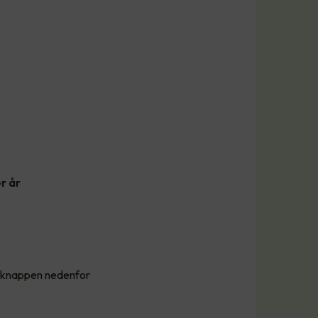
r år
å knappen nedenfor