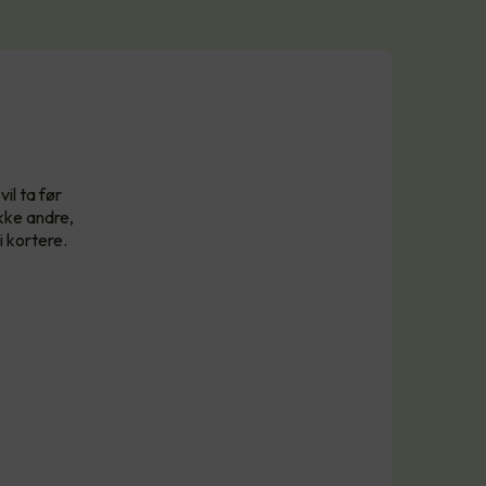
il ta før
kke andre,
i kortere.