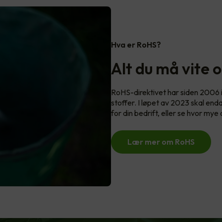
Hva er RoHS?
Alt du må vite 
RoHS-direktivet har siden 2006 i
stoffer. I løpet av 2023 skal end
for din bedrift, eller se hvor mye
Lær mer om RoHS