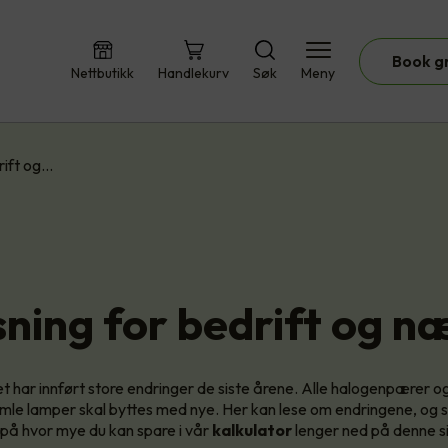
Book g
Nettbutikk
Handlekurv
Søk
Meny
rift og…
sning for bedrift og n
t har innført store endringer de siste årene. Alle halogenpærer og
amle lamper skal byttes med nye. Her kan lese om endringene, og 
på hvor mye du kan spare i vår
kalkulator
lenger ned på denne s