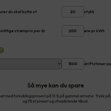
rer du skal bytte ut
stykk
ittlige strømpris per år
øre pr kWh
?
driftstimer pe
Så mye kan du spare
imat med forkoblingsprosent på 15 % på gammel armatur. Trykk p
og få et presist og uforpliktende tilbud.