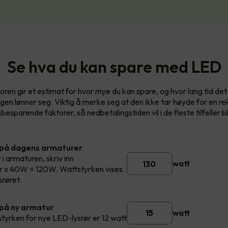
Se hva du kan spare med LED
oren gir et estimat for hvor mye du kan spare, og hvor lang tid det v
ngen lønner seg. Viktig å merke seg at den ikke tar høyde for en re
esparende faktorer, så nedbetalingstiden vil i de fleste tilfeller bl
 på dagens armaturer
 i armaturen, skriv inn
watt
rør x 40W = 120W. Wattstyrken vises
srøret.
på ny armatur
watt
styrken for nye LED-lysrør er 12 watt