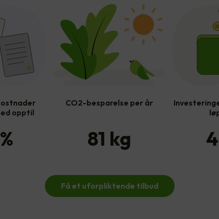
kostnader
CO2-besparelse per år
Investeringe
ed opptil
lø
%
81
kg
4
Få et uforpliktende tilbud