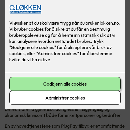
PlugPay er en kompetent og sikker løsning for deg som
trenger administrasjon og daglig drift av ladeanlegget - så
slipper du å tenke på det!
En komplett operatør av ladeanlegg
Hvem er PlugPay?
PlugPay er en norsk ladeoperatør som
spesialiserer seg på administrering av ladeanlegg for elbiler.
Deres mål er å gjøre elbillading enkelt, tilgjengelig og
økonomisk lønnsomt både for enkeltpersoner og bedrifter.
En av hovedtjenestene som PlugPay tilbyr, er et omfattende