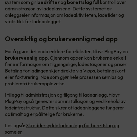
system som gir
bedrifter
og
borettslag
full kontroll over
administrasjon av ladeplassene. Dette systemet gir
anleggseier informasjon om ladeaktiviteten, ladetider og
statistikk for ladeanlegget.
Oversiktlig og brukervennlig med app
For å gjøre det enda enklere for elbilister, tilbyr PlugPay en
brukervennlig app
. Gjennom appen kan brukerne enkelt
finne informasjon om tilgjengelige, ladestasjoner og priser.
Betaling for ladingen skjer direkte via Vipps, betalingskort
eller fakturering. Noe som gjør hele prosessen sømløs og
problemfri brukeropplevelse.
I tillegg til administrasjon og tilgang til ladeanlegg, tilbyr
PlugPay også tjenester som installasjon og vedlikehold av
ladeinfrastruktur. Dette sikrer at ladeanleggene fungerer
optimalt og er pålitelige for brukerne.
Les også:
Skreddersydde ladeanlegg for borettslag og
sameier