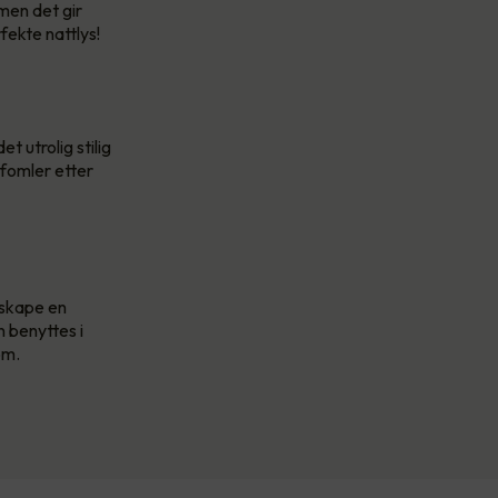
 men det gir
fekte nattlys!
t utrolig stilig
 fomler etter
 skape en
 benyttes i
om.