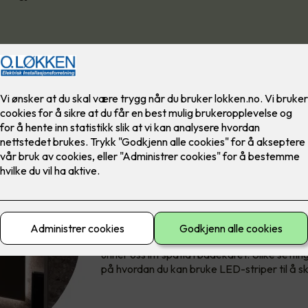
På baderommet er det viktig at vi belyser e
som skal utføres. Et eksempel er om man våk
bli møtt av skarp flombelysning i ansiktet nå
På badet utføres mange ulike ritualer i løpet 
unner oss litt spatid i badekaret. Ulike setti
på hvordan du kan bruke LED-striper til å s