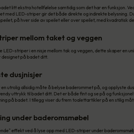
badet litt ekstra hotellfølelse samtidig som det har en funksjon. Ve
t med LED-striper gir det både direkte og indirekte belysning. D
speilet, på hver side av speilet eller over speilet, med kvadratisk d
triper mellom taket og veggen
e LED-striper i en nisje mellom tak og veggen, dette skaper en u
 designet på badet ditt.
te dusjnisjer
 en utrolig allsidig måte å belyse baderommet på, og opplyste dusjn
rendy uttrykk til badet ditt. Det er både fint og se på og funksjonel
ning på badet. I tillegg viser du frem toalettartikler på en stilig måt
ning under baderomsmøbel
ende" effekt ved å lyse opp med LED-striper under baderomsmøb