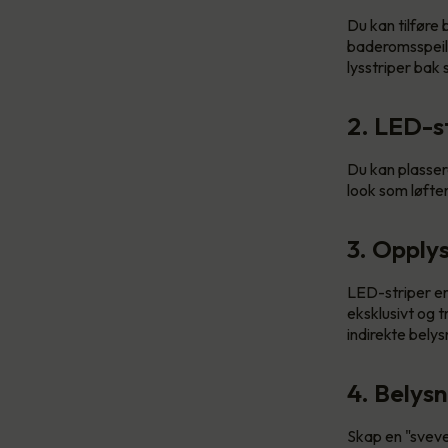
Du kan tilføre 
baderomsspeile
lysstriper bak 
2. LED-s
Du kan plasser
look som løfter
3. Opplys
LED-striper er
eksklusivt og t
indirekte belys
4. Belys
Skap en "svev