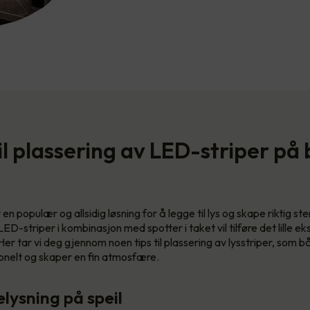
til plassering av LED-striper på
en populær og allsidig løsning for å legge til lys og skape riktig s
-striper i kombinasjon med spotter i taket vil tilføre det lille ek
r tar vi deg gjennom noen tips til plassering av lysstriper, som 
jonelt og skaper en fin atmosfære.
lysning på speil