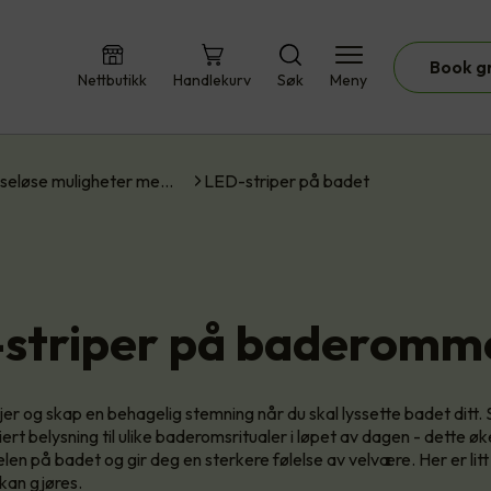
Book g
Nettbutikk
Handlekurv
Søk
Meny
seløse muligheter me…
LED-striper på badet
striper på baderomm
er og skap en behagelig stemning når du skal lyssette badet ditt. 
ert belysning til ulike baderomsritualer i løpet av dagen - dette ø
elen på badet og gir deg en sterkere følelse av velvære. Her er litt
kan gjøres.