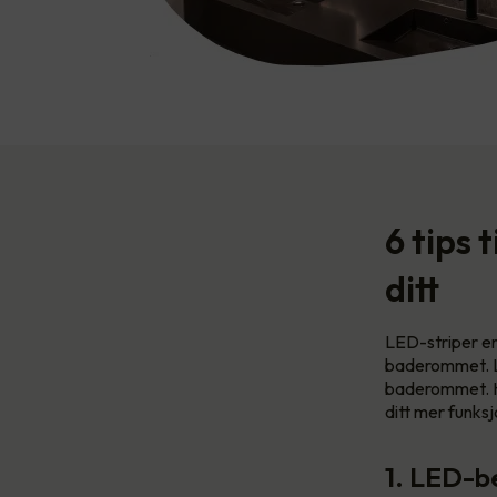
6 tips 
ditt
LED-striper er 
baderommet. LED
baderommet. He
ditt mer funks
1. LED-be