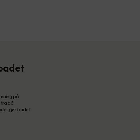
 badet
temning på
stra på
både gjør badet