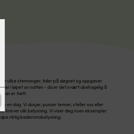
tter ulike stemninger, tider på døgnet og oppgaver
ner i løpet av natten - da er det svært ubehagelig å
r man er trøtt.
av en dag. Vi dusjer, pusser tenner, steller oss eller
nger krever ulik belysning. Vi viser deg noen eksempler
kape riktig baderomsbelysning.