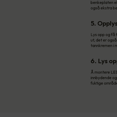
benkeplaten ell
også ekstra be
5. Opply
Lys opp og få f
ut, det er også
tannkremen i 
6. Lys o
Å montere LED
innbydende og
fuktige områder