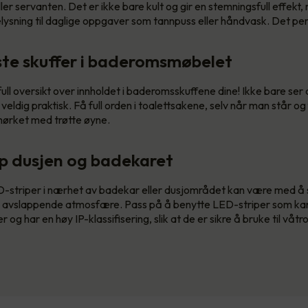
er servanten. Det er ikke bare kult og gir en stemningsfull effekt,
lysning til daglige oppgaver som tannpuss eller håndvask. Det per
ste skuffer i baderomsmøbelet
ull oversikt over innholdet i baderomsskuffene dine! Ikke bare ser de
 veldig praktisk. Få full orden i toalettsakene, selv når man står og
mørket med trøtte øyne.
pp dusjen og badekaret
-striper i nærhet av badekar eller dusjområdet kan være med å
 avslappende atmosfære. Pass på å benytte LED-striper som kan
 og har en høy IP-klassifisering, slik at de er sikre å bruke til våtr