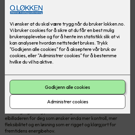
Zaptec Go 2
En videreutvikling av ladeboksen Zaptec Go -
som tar alt det gode fra originalen, og løfter
det ett hakk opp.
Ladeenheten kommer med en omfattende oppgradering av
maskinvaren, som blant annet muliggjør integrasjon av
solenergi og lading på både 1- og 3-faser. Dette er
elbilladeren for deg som ønsker enda mer kontroll, mer
fleksibilitet og en løsning som er rigget og klargjort for
fremtidens energibehov.