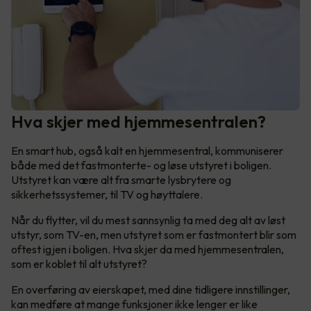
Hva skjer med hjemmesentralen?
En smart hub, også kalt en hjemmesentral, kommuniserer
både med det fastmonterte- og løse utstyret i boligen.
Utstyret kan være alt fra smarte lysbrytere og
sikkerhetssystemer, til TV og høyttalere.
Når du flytter, vil du mest sannsynlig ta med deg alt av løst
utstyr, som TV-en, men utstyret som er fastmontert blir som
oftest igjen i boligen. Hva skjer da med hjemmesentralen,
som er koblet til alt utstyret?
En overføring av eierskapet, med dine tidligere innstillinger,
kan medføre at mange funksjoner ikke lenger er like