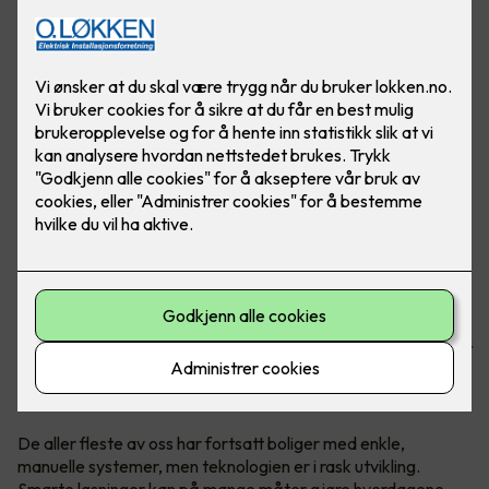
Når vi flytter er det mye å tenke på, og det er ikke så rart at
man kan glemme smarthuset. Hva gjør man med
smarthuset når boligen bytter eier?
De aller fleste av oss har fortsatt boliger med enkle,
manuelle systemer, men teknologien er i rask utvikling.
Smarte løsninger kan på mange måter gjøre hverdagene