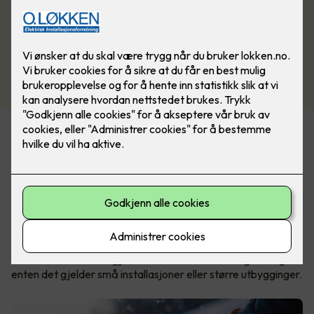
Spesialist på is- og
snøsmeltingsløsninger
ØS Varme har lager i Norge, noe som gir kort leveringstid og
god tilgjengelighet. Produktene leveres både som kappbare
metervarer og som ferdigproduserte løsninger, tilpasset
ulike typer prosjekter og behov.
Denne fleksibiliteten gjør det enklere å finne riktig løsning –
enten det gjelder små installasjoner eller større utbygginger.