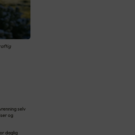
raftig
vrenning selv
lser og
or daglig