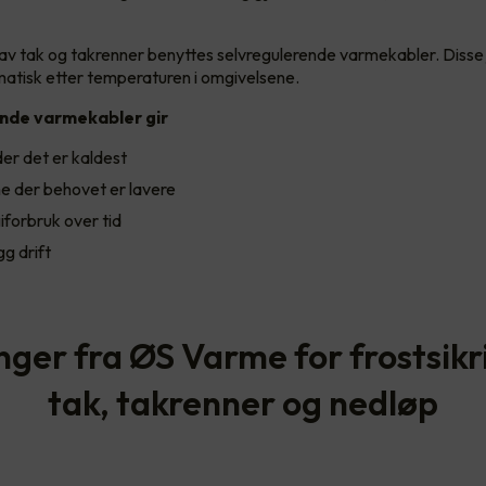
ng av tak og takrenner benyttes selvregulerende varmekabler. Disse
atisk etter temperaturen i omgivelsene.
nde varmekabler gir
er det er kaldest
e der behovet er lavere
iforbruk over tid
gg drift
nger fra ØS Varme for frostsikr
tak, takrenner og nedløp