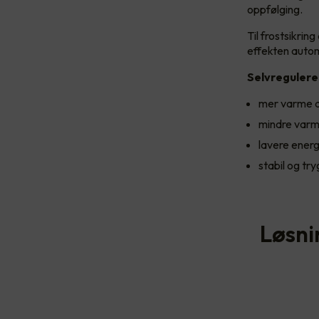
oppfølging.
Til frostsikri
effekten autom
Selvregulere
mer varme d
mindre varm
lavere energ
stabil og try
Løsni