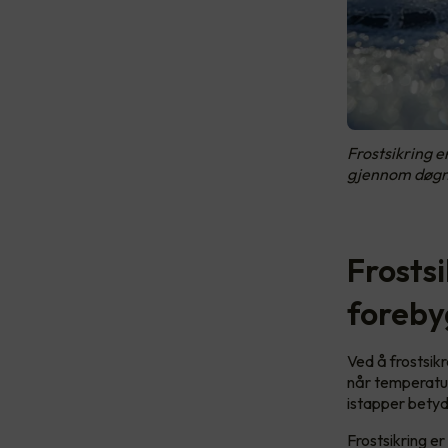
Frostsikring e
gjennom døgn
Frostsi
foreby
Ved å frostsik
når temperatur
istapper betyd
Frostsikring er