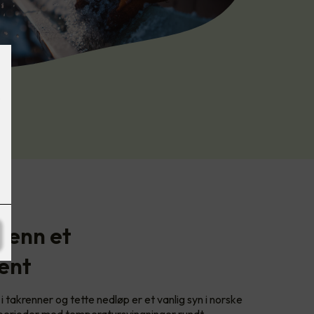
 enn et
ent
i takrenner og tette nedløp er et vanlig syn i norske
i perioder med temperatursvingninger rundt