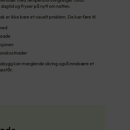
 dagtid og fryser på nytt om natten.
k er ikke bare et visuelt problem. De kan føre til
 ned
fasade
ksjonen
sjonskostnader
gsbygg kan manglende sikring også innebære et
ppstår.