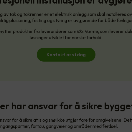
fesjonell installasjon er avgjør
ng av tak og takrenner er et elektrisk anlegg som skal installeres av
Riktig plassering, festing og styring er avgjørende for både funksjo
nytter produkter fra leverandører som ØS Varme, som leverer d
løsninger utviklet for norske forhold.
Kontakt oss i dag
er har ansvar for å sikre bygge
svar for å sikre at is og snø ikke utgjør fare for omgivelsene. Det
inngangspartier, fortau, gangveier og områder med ferdsel.