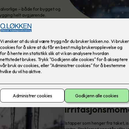
 alvorlige – både for bygget og
ygging helt avgjørende.
Istapper er mer
irritasjonsmom
Istapper som henger fra taket, is 
vintre. Problemet oppstår ofte 