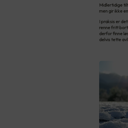
Midlertidige t
men gir ikke en
I praksis er de
renne fritt bor
derfor finne lø
delvis tette av