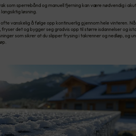
iltak som sperrebånd og manuell fjerning kan være nødvendig i akut
 langsiktig løsning.
t ofte vanskelig å følge opp kontinuerlig gjennom hele vinteren. Nå
t, fryser det og bygger seg gradvis opp til større isdannelser og i
sninger som sikrer at du slipper frysing i takrenner og nedløp, og un
løp.