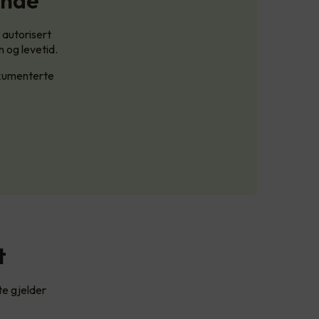
ende
 autorisert
n og levetid.
okumenterte
t
te gjelder