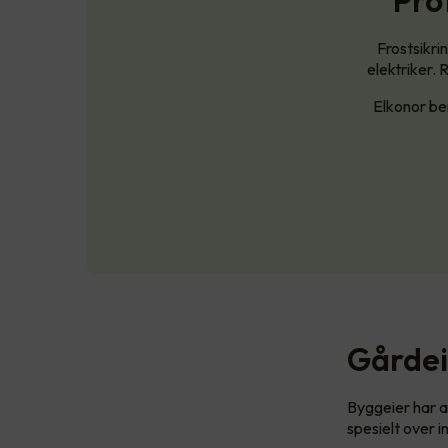
Pro
Frostsikri
elektriker. 
Elkonor be
Gårdei
Byggeier har an
spesielt over 