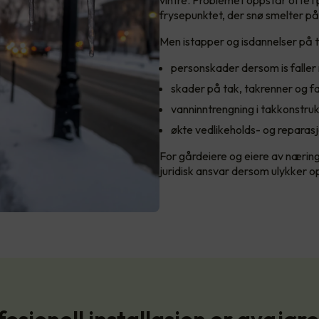
frysepunktet, der snø smelter på
Men istapper og isdannelser på ta
personskader dersom is faller
skader på tak, takrenner og 
vanninntrengning i takkonstru
økte vedlikeholds- og repara
For gårdeiere og eiere av nærin
juridisk ansvar dersom ulykker o