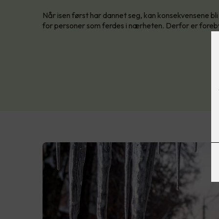
Når isen først har dannet seg, kan konsekvensene bli
for personer som ferdes i nærheten. Derfor er foreb