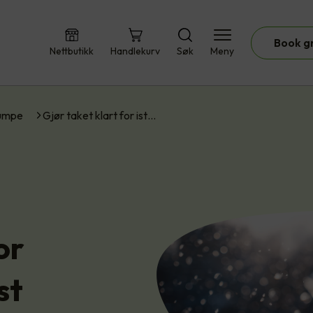
Book g
Nettbutikk
Handlekurv
Søk
Meny
umpe
Gjør taket klart for ist…
or
st