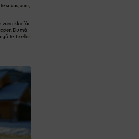
te situasjoner,
r vann ikke får
stapper. Du må
ngå tette eller