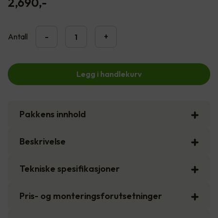
2,690
,-
Antall
-
+
Legg i handlekurv
Pakkens innhold
Beskrivelse
Tekniske spesifikasjoner
Pris- og monteringsforutsetninger