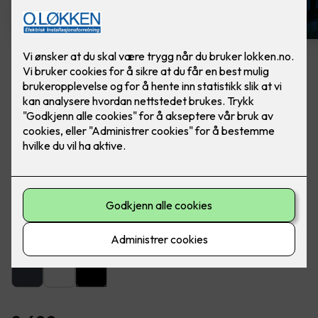
Artes veggarmatur sort
Lekker utebelysning fra SG Armaturen. Ferdig
montert, utskifting av lampe.
Artes er en lekker og dekorativ armatur for utendørs eller
innendørs montering på vegg.
Farge