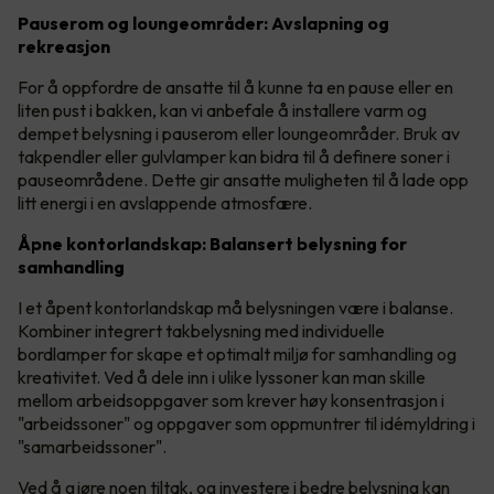
Pauserom og loungeområder: Avslapning og
rekreasjon
For å oppfordre de ansatte til å kunne ta en pause eller en
liten pust i bakken, kan vi anbefale å installere varm og
dempet belysning i pauserom eller loungeområder. Bruk av
takpendler eller gulvlamper kan bidra til å definere soner i
pauseområdene. Dette gir ansatte muligheten til å lade opp
litt energi i en avslappende atmosfære.
Åpne kontorlandskap: Balansert belysning for
samhandling
I et åpent kontorlandskap må belysningen være i balanse.
Kombiner integrert takbelysning med individuelle
bordlamper for skape et optimalt miljø for samhandling og
kreativitet. Ved å dele inn i ulike lyssoner kan man skille
mellom arbeidsoppgaver som krever høy konsentrasjon i
"arbeidssoner" og oppgaver som oppmuntrer til idémyldring i
"samarbeidssoner".
Ved å gjøre noen tiltak, og investere i bedre belysning kan