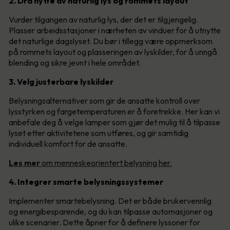
2. Dra nytte av naturlig lys og rommets layout
Vurder tilgangen av naturlig lys, der det er tilgjengelig.
Plasser arbeidsstasjoner i nærheten av vinduer for å utnytte
det naturlige dagslyset. Du bør i tillegg være oppmerksom
på rommets layout og plasseringen av lyskilder, for å unngå
blending og sikre jevnt i hele området.
3. Velg justerbare lyskilder
Belysningsalternativer som gir de ansatte kontroll over
lysstyrken og fargetemperaturen er å foretrekke. Her kan vi
anbefale deg å velge lamper som gjør det mulig til å tilpasse
lyset etter aktivitetene som utføres, og gir samtidig
individuell komfort for de ansatte.
Les mer
om menneskeorientert belysning her.
4. Integrer smarte belysningssystemer
Implementer smartebelysning. Det er både brukervennlig
og energibesparende, og du kan tilpasse automasjoner og
ulike scenarier. Dette åpner for å definere lyssoner for