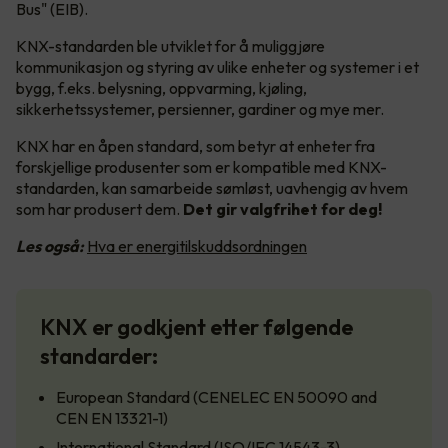
Bus" (EIB).
KNX-standarden ble utviklet for å muliggjøre
kommunikasjon og styring av ulike enheter og systemer i et
bygg, f.eks. belysning, oppvarming, kjøling,
sikkerhetssystemer, persienner, gardiner og mye mer.
KNX har en åpen standard, som betyr at enheter fra
forskjellige produsenter som er kompatible med KNX-
standarden, kan samarbeide sømløst, uavhengig av hvem
som har produsert dem.
Det gir valgfrihet for deg!
Les også:
Hva er energitilskuddsordningen
KNX er godkjent etter følgende
standarder:
European Standard (CENELEC EN 50090 and
CEN EN 13321-1)
International Standard (ISO/IEC 14543-3)