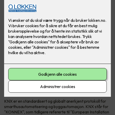
KNX Association både utvikler og eier teknologien. KNX
kan brukes i både næringsbygg, borettslag og bolig.
Hva er egentlig KNX?
KNX er en standardisert og globalt anerkjent protokoll for
smarthusautomatisering og byggautomasjon. KNX står for
"KONNEX", som tidligere refererte til "European Installation