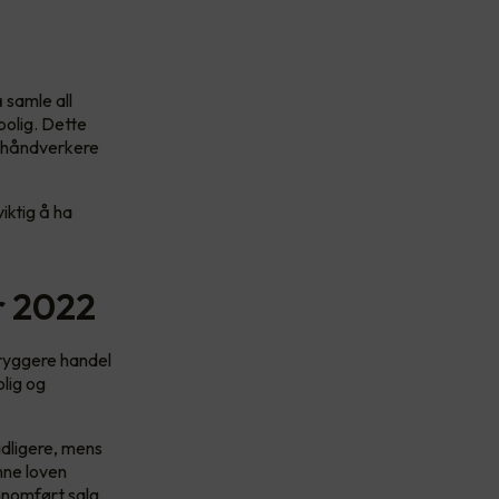
 samle all
bolig. Dette
or håndverkere
iktig å ha
r 2022
ryggere handel
olig og
idligere, mens
nne loven
ennomført salg.