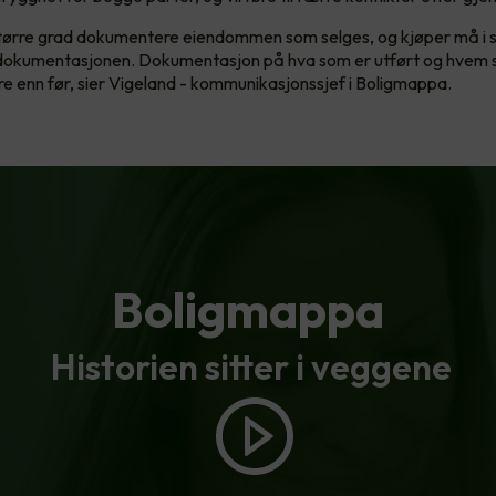
større grad dokumentere eiendommen som selges, og kjøper må i s
i dokumentasjonen. Dokumentasjon på hva som er utført og hvem 
gere enn før, sier Vigeland - kommunikasjonssjef i Boligmappa.
Boligmappa
Historien sitter i veggene