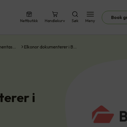
Book g
Nettbutikk
Handlekurv
Søk
Meny
umentas…
Elkonor dokumenterer i B…
erer i