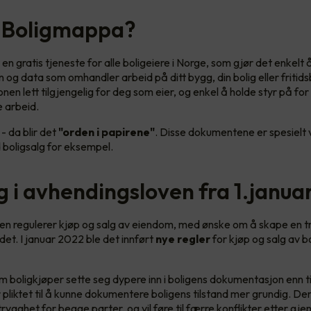
 Boligmappa?
n gratis tjeneste for alle boligeiere i Norge, som gjør det enkelt å
og data som omhandler arbeid på ditt bygg, din bolig eller fritids
nen lett tilgjengelig for deg som eier, og enkel å holde styr på f
e arbeid.
- da blir det
"orden i papirene"
. Disse dokumentene er spesielt v
d boligsalg for eksempel.
g i avhendingsloven fra 1.janua
n regulerer kjøp og salg av eiendom, med ønske om å skape en t
et. I januar 2022 ble det innført
nye regler
for kjøp og salg av b
boligkjøper sette seg dypere inn i boligens dokumentasjon enn t
r pliktet til å kunne dokumentere boligens tilstand mer grundig. De
trygghet for begge parter, og vil føre til færre konflikter etter gj