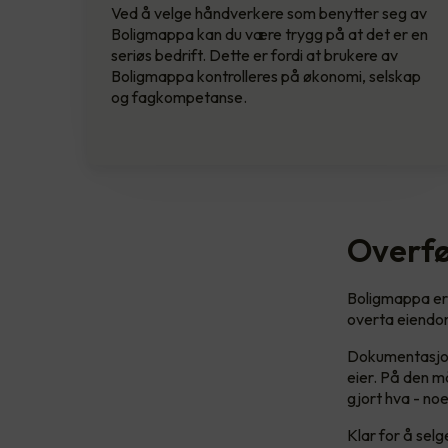
Ved å velge håndverkere som benytter seg av
Boligmappa kan du være trygg på at det er en
seriøs bedrift. Dette er fordi at brukere av
Boligmappa kontrolleres på økonomi, selskap
og fagkompetanse.
Overfø
Boligmappa er 
overta eiend
Dokumentasjon l
eier. På den må
gjort hva - noe
Klar for å selg