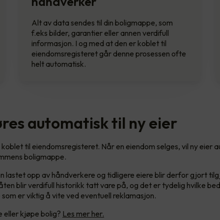
håndverker
Alt av data sendes til din boligmappe, som
f.eks bilder, garantier eller annen verdifull
informasjon. I og med at den er koblet til
eiendomsregisteret går denne prosessen ofte
helt automatisk.
res automatisk til ny eier
koblet til eiendomsregisteret. Når en eiendom selges, vil ny eier 
ommens boligmappe.
astet opp av håndverkere og tidligere eiere blir derfor gjort tilg
ten blir verdifull historikk tatt vare på, og det er tydelig hvilke be
 som er viktig å vite ved eventuell reklamasjon.
e eller kjøpe bolig?
Les mer her.