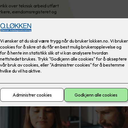
rikk over teknisk arbeid utført
kere, eiendomsregisteret og