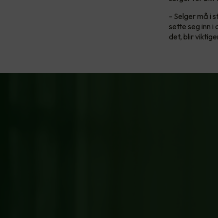
- Selger må i 
sette seg inn 
det, blir vikti