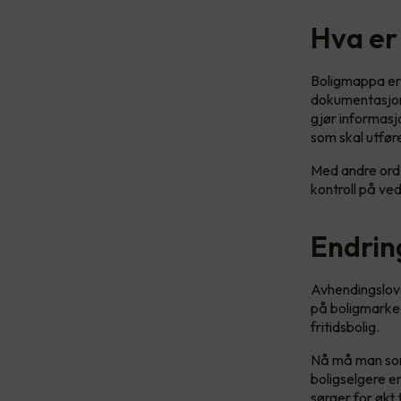
Hva er
Boligmappa er e
dokumentasjon 
gjør informasjo
som skal utfør
Med andre ord 
kontroll på ve
Endrin
Avhendingslove
på boligmarked
fritidsbolig.
Nå må man som 
boligselgere e
sørger for økt 