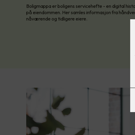
Boligmappa er boligens servicehefte - en digital histo
på eiendommen. Her samles informasjon fra håndver
nåværende og tidligere eiere.