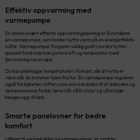
Effektiv oppvarming med
varmepumpe
En annen svært effektiv oppvarmingsløsning er å installere
en varmepumpe, som holder hytta varm på en energieffektiv
måte. Varmepumper fungerer veldig godt i norske hytter,
spesielt fordi man kan justere luft og temperatur med
fjernstyring via en app.
Du kan planlegge temperaturen i forkant, slik at hytta er
varm når du kommer hjem fra tur. En varmepumpe regulerer
også fuktigheten i luften, noe som kan bidra til at skiboden og
tørkerommene forblir tørre når vått utstyr og våte klær
henges opp til tørk.
Smarte panelovner for bedre
komfort
I tillegg til varmekabler og varmepumper, er smarte