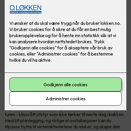
Nordmenn er født med ski på beina, det er ingen tvil om at
vintersport er en del av folkesjela vår. Etter en lang dag i
løypene, enten du har stått på snowboard, slalom eller gått
en lang skitur, er det lite som slår følelsen av å komme hjem
til en varm hytte.
Det er derimot
én
utfordring som kan sette en demper på
turen - klissvått utstyr som ikke tørker til neste dag i bakken.
Med litt planlegging, og riktige el-installasjoner kan du
tilpasse hytta til vinteraktivitetene du elsker, og skape den