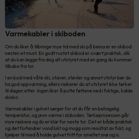
Varmekabler i skiboden
Om du liker å tilbringe mye tid med ski på beina er en skibod
nesten et must. En godt rustet skibod er svært praktisk, slik
at du kan legge fra deg alt utstyret med en gang du kommer
tilbake fra tur.
I en bod med våte ski, staver, støvler og annet utstyr bør du
ha god oppvarming, ellers risikerer du at utstyret ikke tørker
til dagen etter. Ingen liker å putte føttene ned i fuktige, kalde
skisko.
Varmekabler i gulvet sørger for at du får en behagelig
temperatur, og jevn varme i skiboden. Tørkeprosessen går
mye raskere og du er klar for neste tur. Det er både praktisk
og det forhindrer vond lukt og mugg som resultat av fukt, og
hjelper til med å holde gulvet fritt for smeltet snø og is.