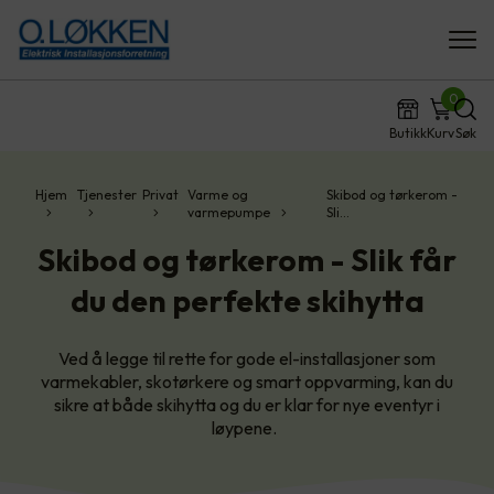
0
Butikk
Kurv
Søk
Hjem
Tjenester
Privat
Varme og
Skibod og tørkerom -
varmepumpe
Sli…
Skibod og tørkerom - Slik får
du den perfekte skihytta
Ved å legge til rette for gode el-installasjoner som
varmekabler, skotørkere og smart oppvarming, kan du
sikre at både skihytta og du er klar for nye eventyr i
løypene.