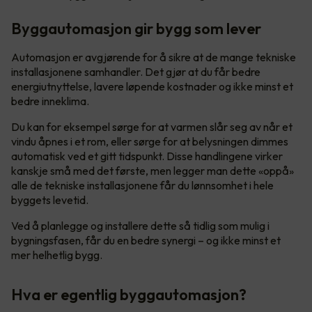
Byggautomasjon gir bygg som lever
Automasjon er avgjørende for å sikre at de mange tekniske
installasjonene samhandler. Det gjør at du får bedre
energiutnyttelse, lavere løpende kostnader og ikke minst et
bedre inneklima.
Du kan for eksempel sørge for at varmen slår seg av når et
vindu åpnes i et rom, eller sørge for at belysningen dimmes
automatisk ved et gitt tidspunkt. Disse handlingene virker
kanskje små med det første, men legger man dette «oppå»
alle de tekniske installasjonene får du lønnsomhet i hele
byggets levetid.
Ved å planlegge og installere dette så tidlig som mulig i
bygningsfasen, får du en bedre synergi – og ikke minst et
mer helhetlig bygg.
Hva er egentlig byggautomasjon?