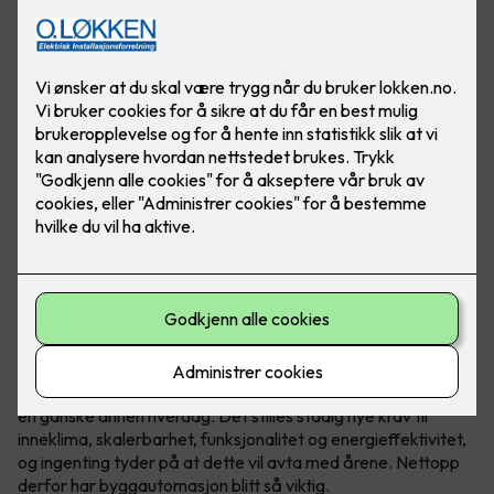
Høye strømpriser, og stadig større fokus på
energibesparelse, har gjort at flere norske bedrifter har fått
en ganske annen hverdag. Det stilles stadig nye krav til
inneklima, skalerbarhet, funksjonalitet og energieffektivitet,
og ingenting tyder på at dette vil avta med årene. Nettopp
derfor har byggautomasjon blitt så viktig.