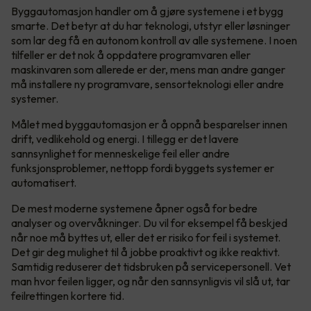
Byggautomasjon handler om å gjøre systemene i et bygg
smarte. Det betyr at du har teknologi, utstyr eller løsninger
som lar deg få en autonom kontroll av alle systemene. I noen
tilfeller er det nok å oppdatere programvaren eller
maskinvaren som allerede er der, mens man andre ganger
må installere ny programvare, sensorteknologi eller andre
systemer.
Målet med byggautomasjon er å oppnå besparelser innen
drift, vedlikehold og energi. I tillegg er det lavere
sannsynlighet for menneskelige feil eller andre
funksjonsproblemer, nettopp fordi byggets systemer er
automatisert.
De mest moderne systemene åpner også for bedre
analyser og overvåkninger. Du vil for eksempel få beskjed
når noe må byttes ut, eller det er risiko for feil i systemet.
Det gir deg mulighet til å jobbe proaktivt og ikke reaktivt.
Samtidig reduserer det tidsbruken på servicepersonell. Vet
man hvor feilen ligger, og når den sannsynligvis vil slå ut, tar
feilrettingen kortere tid.